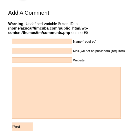
Add A Comment
Warning
: Undefined variable $user_ID in
/home/azucar/timcuba.com/public_html/wp-
content/themes/tm/comments.php
on line
95
Name (required)
Mail (will not be published) (required)
Website