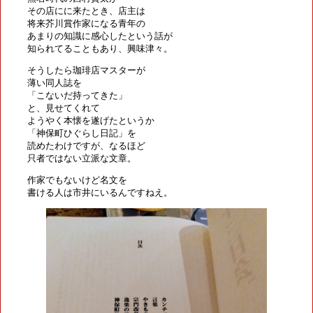
その店にに来たとき、店主は
将来芥川賞作家になる青年の
あまりの知識に感心したという話が
知られてることもあり、興味津々。
そうしたら珈琲店マスターが
薄い同人誌を
「こないだ持ってきた」
と、見せてくれて
ようやく本懐を遂げたというか
「神保町ひぐらし日記」を
読めたわけですが、なるほど
只者ではない立派な文章。
作家でもないけど名文を
書ける人は市井にいるんですねえ。