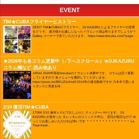
EVENT
TIM★CUBAフライヤーヒストリー
28327
TIM★CUBAのフライヤー。 DJ KAZURU によるフライヤーの世界
をどうぞ。 貴方様がお越しになったイヴェント回は有りますでしょうか？
Gallery コーナーで見ていただけます。 https://www.timcuba.com/?page..
★2026年も各コラム更新中（↓下へスクロール）★DJKAZURU
コラム欄など↓読み物あり
18644
2026年現在timcubaのイヴェント休業中です。 コラムは日々更新
していますので 各メニューを選択してくださいませ。
https://youtu.be/BELIZJu0ruM 2014年の過去動画ですが 六本木で思いき
りダンスと音楽を味..
2/10 復活TIM★CUBA
17568
2/10 麻布トロピで久しぶりに ティンクーバやります。 DJ
KAZURU が昔作った キレッキレのリミックス中心。 翌日が祝日なので ゆ
っくりお楽しみいただければ幸いです ＊＊＊＊＊＊＊＊＊＊＊＊＊＊ La
Tropi Azab..