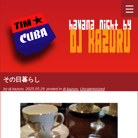
その日暮らし
by dj kazuru
2025.05.29
posted in
dj kazuru
,
Uncategorized