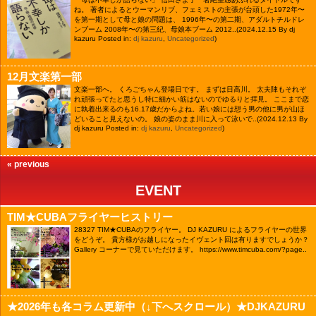
ね。 著者によるとウーマンリブ、フェミストの主張が台頭した1972年〜
を第一期として母と娘の問題は、 1996年〜の第二期、アダルトチルドレ
ンブーム 2008年〜の第三紀、母娘本ブーム 2012..
(2024.12.15 By dj
kazuru Posted in:
dj kazuru
,
Uncategorized
)
12月文楽第一部
文楽一部へ。 くろごちゃん登場日です。 まずは日高川。 太夫陣もそれぞ
れ頑張ってたと思うし特に細かい筋はないのでゆるりと拝見。 ここまで恋
に執着出来るのも16.17歳だからよね。若い娘には想う男の他に男が山ほ
どいること見えないの。 娘の姿のまま川に入って泳いで..
(2024.12.13 By
dj kazuru Posted in:
dj kazuru
,
Uncategorized
)
« previous
EVENT
TIM★CUBAフライヤーヒストリー
28327
TIM★CUBAのフライヤー。 DJ KAZURU によるフライヤーの世界
をどうぞ。 貴方様がお越しになったイヴェント回は有りますでしょうか？
Gallery コーナーで見ていただけます。 https://www.timcuba.com/?page..
★2026年も各コラム更新中（↓下へスクロール）★DJKAZURU