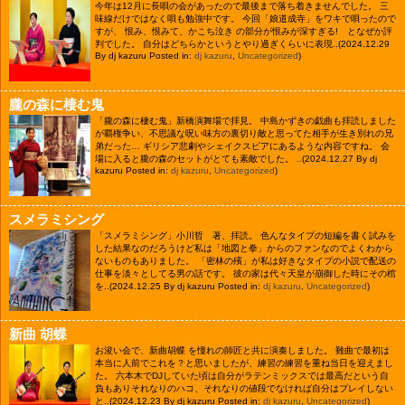
今年は12月に長唄の会があったので最後まで落ち着きませんでした。 三
味線だけではなく唄も勉強中です。 今回「娘道成寺」をワキで唄ったので
すが、 恨み、恨みて、かこち泣き の部分が恨みが深すぎる! となぜか評
判でした。 自分はどちらかというとやり過ぎくらいに表現..
(2024.12.29
By dj kazuru Posted in:
dj kazuru
,
Uncategorized
)
朧の森に棲む鬼
「朧の森に棲む鬼」新橋演舞場で拝見。 中島かずきの戯曲も拝読しました
が覇権争い、不思議な呪い味方の裏切り敵と思ってた相手が生き別れの兄
弟だった… ギリシア悲劇やシェイクスピアにあるような内容ですね。 会
場に入ると朧の森のセットがとても素敵でした。 ..
(2024.12.27 By dj
kazuru Posted in:
dj kazuru
,
Uncategorized
)
スメラミシング
「スメラミシング」小川哲 著、拝読。 色んなタイプの短編を書く試みを
した結果なのだろうけど私は「地図と拳」からのファンなのでよくわから
ないものもありました。 「密林の殯」が私は好きなタイプの小説で配送の
仕事を淡々としてる男の話です。 彼の家は代々天皇が崩御した時にその棺
を..
(2024.12.25 By dj kazuru Posted in:
dj kazuru
,
Uncategorized
)
新曲 胡蝶
お浚い会で、新曲胡蝶 を憧れの師匠と共に演奏しました。 難曲で最初は
本当に人前でこれを？と思いましたが、練習の練習を重ね当日を迎えまし
た。 六本木でDJしていた頃は自分がラテンミックスでは最高だという自
負もありそれなりのハコ、それなりの値段でなければ自分はプレイしない
と..
(2024.12.23 By dj kazuru Posted in:
dj kazuru
,
Uncategorized
)