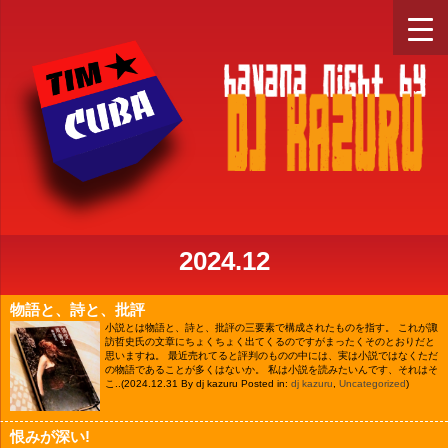
2024.12
物語と、詩と、批評
小説とは物語と、詩と、批評の三要素で構成されたものを指す。 これが諏
訪哲史氏の文章にちょくちょく出てくるのですがまったくそのとおりだと
思いますね。 最近売れてると評判のものの中には、実は小説ではなくただ
の物語であることが多くはないか。 私は小説を読みたいんです、それはそ
こ..
(2024.12.31 By dj kazuru Posted in:
dj kazuru
,
Uncategorized
)
恨みが深い!