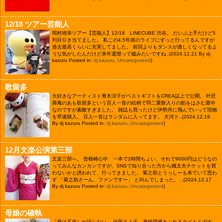
12/18 ツアー芸能人
岡村靖幸ツアー【芸能人】12/18 LINECUBE 渋谷。 だいぶ上手だけど5
列目引き当てました。 私この4,5年彼のライブにずっと行ってるんですが
過去最高くらいに充実してました。 前回よりもダンスが激しくなってるよ
うな気がしたんだけど来年還暦って嘘みたいですね..
(2024.12.21 By dj
kazuru Posted in:
dj kazuru
,
Uncategorized
)
歌留多
大好きなアーティスト青木涼子がベストギフトをCREA誌上で公開。 叶匠
壽庵のあも歌留多という百人一首の絵柄で羽二重餅入りの餡をはさむ最中
なのですが素敵すぎました。 雑誌も買ったけど伊勢丹に飛んでいって現物
を早速購入。 百人一首はランダムに入ってます。 大河ド..
(2024.12.19
By dj kazuru Posted in:
dj kazuru
,
Uncategorized
)
12月文楽公演第三部
文楽三部へ。 曾根崎心中 一本で2時間ちょい、それで9000円はどうなの
ってみんなカンカンですが、SNSで知り合った方から織太夫チケットを買
わないかと誘われて、行ってきました。 菊之助とうっしーも来ていて思わ
ず 「菊之助さーん、ファンですー」 と叫んでしまった。 ..
(2024.12.17
By dj kazuru Posted in:
dj kazuru
,
Uncategorized
)
母娘の確執
「母は不幸しか語らない」 信田さよ子 著絶望感あふれるタイトルです