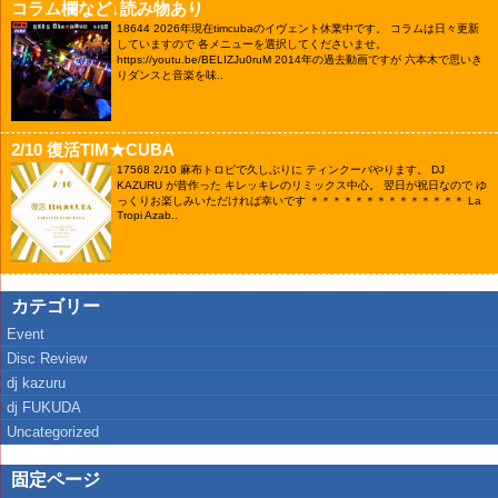
コラム欄など↓読み物あり
18644
2026年現在timcubaのイヴェント休業中です。 コラムは日々更新
していますので 各メニューを選択してくださいませ。
https://youtu.be/BELIZJu0ruM 2014年の過去動画ですが 六本木で思いき
りダンスと音楽を味..
2/10 復活TIM★CUBA
17568
2/10 麻布トロピで久しぶりに ティンクーバやります。 DJ
KAZURU が昔作った キレッキレのリミックス中心。 翌日が祝日なので ゆ
っくりお楽しみいただければ幸いです ＊＊＊＊＊＊＊＊＊＊＊＊＊＊ La
Tropi Azab..
カテゴリー
Event
Disc Review
dj kazuru
dj FUKUDA
Uncategorized
固定ページ