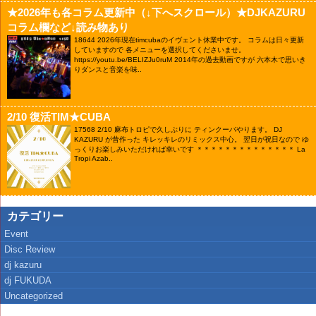
★2026年も各コラム更新中（↓下へスクロール）★DJKAZURU
コラム欄など↓読み物あり
18644
2026年現在timcubaのイヴェント休業中です。 コラムは日々更新
していますので 各メニューを選択してくださいませ。
https://youtu.be/BELIZJu0ruM 2014年の過去動画ですが 六本木で思いき
りダンスと音楽を味..
2/10 復活TIM★CUBA
17568
2/10 麻布トロピで久しぶりに ティンクーバやります。 DJ
KAZURU が昔作った キレッキレのリミックス中心。 翌日が祝日なので ゆ
っくりお楽しみいただければ幸いです ＊＊＊＊＊＊＊＊＊＊＊＊＊＊ La
Tropi Azab..
カテゴリー
Event
Disc Review
dj kazuru
dj FUKUDA
Uncategorized