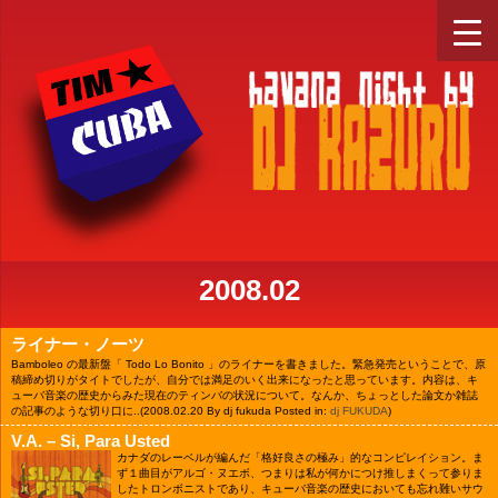
2008.02
ライナー・ノーツ
Bamboleo の最新盤「 Todo Lo Bonito 」のライナーを書きました。緊急発売ということで、原
稿締め切りがタイトでしたが、自分では満足のいく出来になったと思っています。内容は、キ
ューバ音楽の歴史からみた現在のティンバの状況について。なんか、ちょっとした論文か雑誌
の記事のような切り口に..
(2008.02.20 By dj fukuda Posted in:
dj FUKUDA
)
V.A. – Si, Para Usted
カナダのレーベルが編んだ「格好良さの極み」的なコンピレイション。ま
ず１曲目がアルゴ・ヌエボ、つまりは私が何かにつけ推しまくって参りま
したトロンボニストであり、キューバ音楽の歴史においても忘れ難いサウ