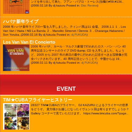
ンドを作り出して来た、フアン・パブロ・トーレス(当欄の#59,#134..
(2008.02.18 By dj kazuru Posted in:
Disc Review
)
ハバナ新年ライブ
2008 年ハバナ新年ライブの一覧を入手しました。ティンバ系は11 会場。 2008.1.1 １．Los
Van Van / Haira / NG La Banda ２．Manolito Simonet / Dennis ３．Charanga Habanera /
Son Yoruba..
(2008.02.16 By dj fukuda Posted in:
dj FUKUDA
)
Los Van Van El Concierto
2006 年ハバナ、カール・マルクス劇場で行われたロス・バン・バン 40
周年記念コンサートのライブ DVD &amp; CD を入手しました。ちょう
ど、2005 から 2007 年の来日の最中に行われた記念すべきお宝映像が完
全パックされています。40 周年記念ということで、中盤からは 19..
(2008.02.11 By dj fukuda Posted in:
dj FUKUDA
)
EVENT
TIM★CUBAフライヤーヒストリー
28327
TIM★CUBAのフライヤー。 DJ KAZURU によるフライヤーの世界
をどうぞ。 貴方様がお越しになったイヴェント回は有りますでしょうか？
Gallery コーナーで見ていただけます。 https://www.timcuba.com/?page..