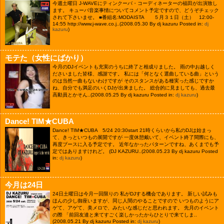
今週土曜日 J-WAVEにティンクーバ・コーディネーターの福田が出演致し
ます。 キューバ音楽事情についてコメント予定ですので、どうぞチェック
されて下さいませ。 ■番組名:MODAISTA ５月３１日（土） 12:00-
14:55 http://www.j-wave.co.j..
(2008.05.30 By dj kazuru Posted in:
dj
kazuru
)
モテた（女性にばかり）
今月のDJイベントも充実のうちに終了と相成りました。 雨の中お越しく
ださいました皆様、感謝です。 私には「何となく選曲している曲」という
のは当然一曲もないわけですが そのスタンスがある種実った感じですか
ね、自分でも満足のいくDJが出来ました。 総合的に見ましても、過去最
高動員とかそん..
(2008.05.25 By dj kazuru Posted in:
dj kazuru
)
Dance! TIM★CUBA
Dance! TIM★CUBA 5/24 20:30start 21時くらいから私のDJは始まっ
て、きっといつもの展開ですが 一度休憩戴いて、イベント終了間際にも、
再度ブースに入る予定です。 近年なかったパターンですね、あくまでも予
定ではありますけれど。 (DJ KAZURU..
(2008.05.23 By dj kazuru Posted
in:
dj kazuru
)
今月は24日
24日土曜日は今月一回限りの 私がDJする機会であります。 新しい試みも
ほんの少し御座いますが、同じ人間のやることですので いつものようにア
ゲて、アゲて、美メロで、みたいな感じだと思われます。 先月のイベント
の際 「前回友達と来てすごく楽しかったからひとりで来てしま..
(2008.05.21 By dj kazuru Posted in:
dj kazuru
)