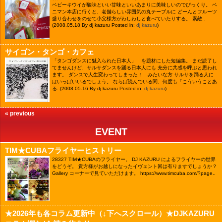
ベビーキウイが酸味といい甘味といいあまりに美味しいのでびっくり。 ベ
ニマン本店に行くと、老舗らしい雰囲気の丸テーブルに どーんとフルーツ
盛り合わせをのせて小父様方がわしわしと食べていたりする。 素敵..
(2008.05.18 By dj kazuru Posted in:
dj kazuru
)
サイゴン・タンゴ・カフェ
「タンゴダンスに魅入られた日本人」 を題材にした短編集。 まだ読了し
てませんけど、サルサダンスを踊る日本人にも 充分に共感を呼ぶと思われ
ます。 ダンスで人生変わってしまった！ みたいな方 サルサを踊る人に
はいっぱいいるでしょう。 ならば読んでいる間、何度も「こういうことあ
る..
(2008.05.16 By dj kazuru Posted in:
dj kazuru
)
« previous
EVENT
TIM★CUBAフライヤーヒストリー
28327
TIM★CUBAのフライヤー。 DJ KAZURU によるフライヤーの世界
をどうぞ。 貴方様がお越しになったイヴェント回は有りますでしょうか？
Gallery コーナーで見ていただけます。 https://www.timcuba.com/?page..
★2026年も各コラム更新中（↓下へスクロール）★DJKAZURU