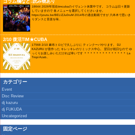
コラム欄など↓読み物あり
18644
2026年現在timcubaのイヴェント休業中です。 コラムは日々更新
していますので 各メニューを選択してくださいませ。
https://youtu.be/BELIZJu0ruM 2014年の過去動画ですが 六本木で思いき
りダンスと音楽を味..
2/10 復活TIM★CUBA
17568
2/10 麻布トロピで久しぶりに ティンクーバやります。 DJ
KAZURU が昔作った キレッキレのリミックス中心。 翌日が祝日なので ゆ
っくりお楽しみいただければ幸いです ＊＊＊＊＊＊＊＊＊＊＊＊＊＊ La
Tropi Azab..
カテゴリー
Event
Disc Review
dj kazuru
dj FUKUDA
Uncategorized
固定ページ