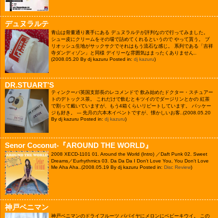
デュヌラルテ
青山は骨董通り裏手にある デュヌラルテが評判なので行ってみました。
シュー皮にクリームをその場で詰めてくれるというので やって貰う。 ブ
リオッシュ生地がサックサクでそれはもう流石な感じ。 系列である「吉祥
寺ダンディゾン」と同様 デイリーな雰囲気はまったくありません..
(2008.05.20 By dj kazuru Posted in:
dj kazuru
)
DR.STUART’S
ティンクーバ英国支部長のレコメンドで 飲み始めたドクター・スチュアー
トのデトックス茶。 これだけで飲むとキツイのでダージリンとかの 紅茶
で割って戴いていますが、もう4箱くらいリピートしています。 パッケー
ジも好き。 --- 先月の六本木イベントですが、懐かしいお客..
(2008.05.20
By dj kazuru Posted in:
dj kazuru
)
Senor Coconut-『AROUND THE WORLD』
2008 XECD-1101 01. Around the World (Intro) ／Daft Punk 02. Sweet
Dreams／Eurhythmics 03. Da Da Da I Don't Love You, You Don't Love
Me Aha Aha..
(2008.05.19 By dj kazuru Posted in:
Disc Review
)
神戸ベニマン
神戸ベニマンのドライフルーツ パパイヤにメロンにベビーキウイ。 この